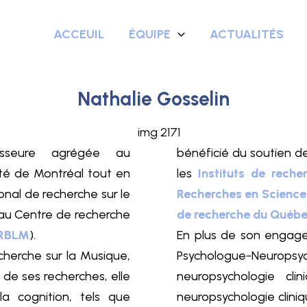
ACCEUIL
ÉQUIPE
ACTUALITÉS
Nathalie Gosselin
esseure agrégée au
bénéficié du soutien d
té de Montréal tout en
les
Instituts de rech
onal de recherche sur le
Recherches en Scienc
 au Centre de recherche
de recherche du Québec
RBLM
).
En plus de son
engage
echerche sur la Musique,
Psychologue-Neur
 de ses recherches, elle
neuropsychologie cli
a cognition, tels que
neuropsychologie cliniq